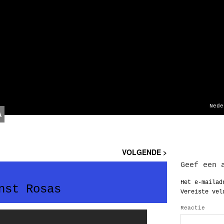
Nede
A
VOLGENDE >
Geef een 
Het e-mailad
nst Rosas
Vereiste vel
Reactie