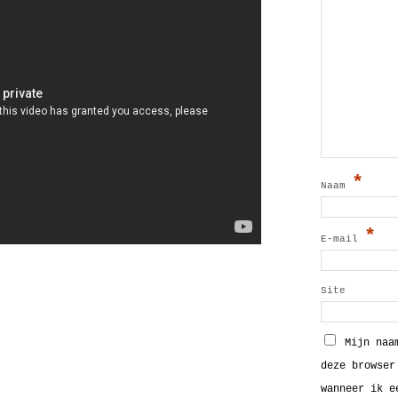
*
Naam
*
E-mail
Site
Mijn naa
deze browser
wanneer ik e