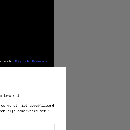
rlands
English
Français
Post
navigation
antwoord
res wordt niet gepubliceerd.
den zijn gemarkeerd met
*