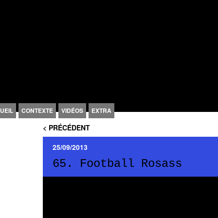
UEIL
CONTEXTE
VIDÉOS
EXTRA
RIMARY CONTENT
ECONDARY CONTENT
< PRÉCÉDENT
25/09/2013
65. Football Rosass